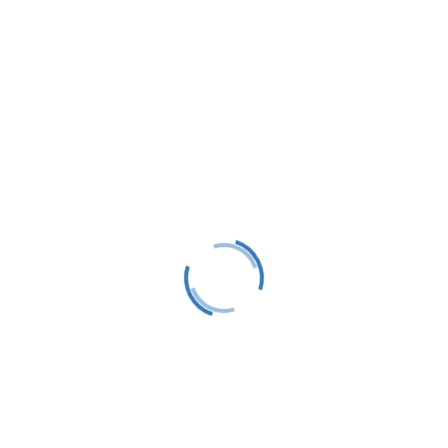
Time:
8:00 am - 5:00 pm
«
LTS Shutdown
LTS Set Up Week
»